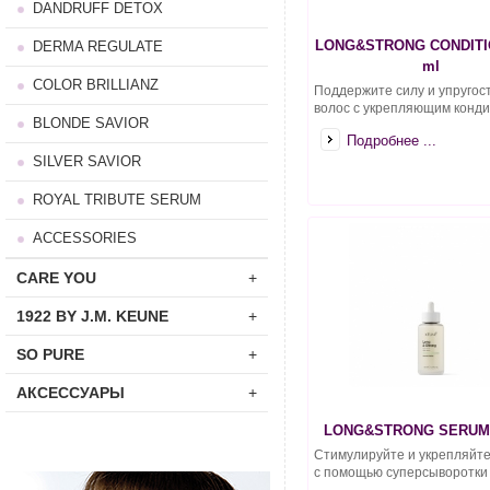
DANDRUFF DETOX
LONG&STRONG CONDITI
DERMA REGULATE
ml
COLOR BRILLIANZ
Поддержите силу и упругос
волос с укрепляющим кондиц
BLONDE SAVIOR
Подробнее ...
SILVER SAVIOR
ROYAL TRIBUTE SERUM
ACCESSORIES
CARE YOU
+
1922 BY J.M. KEUNE
+
SO PURE
+
АКСЕССУАРЫ
+
LONG&STRONG SERUM 
Стимулируйте и укрепляйт
с помощью суперсыворотки L