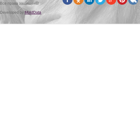
Все права защищены
Developed by
MoldData