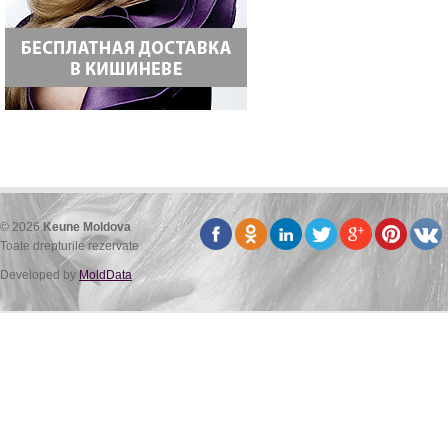
© 2026
Keune Moldova
Toate drepturile rezervate
Developed by
MoldData