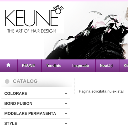
KEUNE
Tendinte
Inspiratie
Noutăți
K
CATALOG
Pagina solicitată nu există!
COLORARE
+
BOND FUSION
+
MODELARE PERMANENTA
+
STYLE
+