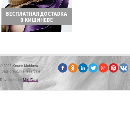
© 2026
Keune Moldova
Toate drepturile rezervate
Developed by
MoldData