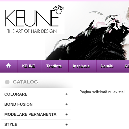
KEUNE
Tendinte
Inspiratie
Noutăți
K
CATALOG
Pagina solicitată nu există!
COLORARE
+
BOND FUSION
+
MODELARE PERMANENTA
+
STYLE
+