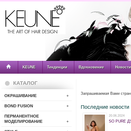
KEUNE
Тенденции
Вдохновение
Новости
КАТАЛОГ
Запрашиваемая Вами стран
ОКРАШИВАНИЕ
+
BOND FUSION
+
Последние новости
ПЕРМАНЕНТНОЕ
20.06.2024
МОДЕЛИРОВАНИЕ
+
SO PURE ДУ