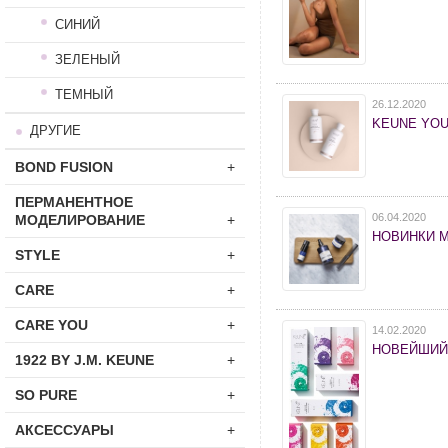
СИНИЙ
ЗЕЛЕНЫЙ
ТЕМНЫЙ
26.12.2020
KEUNE YOU
ДРУГИЕ
BOND FUSION
+
ПЕРМАНЕНТНОЕ
06.04.2020
МОДЕЛИРОВАНИЕ
+
НОВИНКИ 
STYLE
+
CARE
+
CARE YOU
+
14.02.2020
НОВЕЙШИЙ
1922 BY J.M. KEUNE
+
SO PURE
+
АКСЕССУАРЫ
+