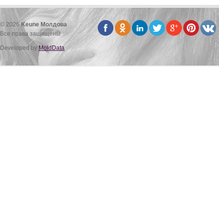
© 2026
Keune Молдова
Все права защищены
Developed by
MoldData