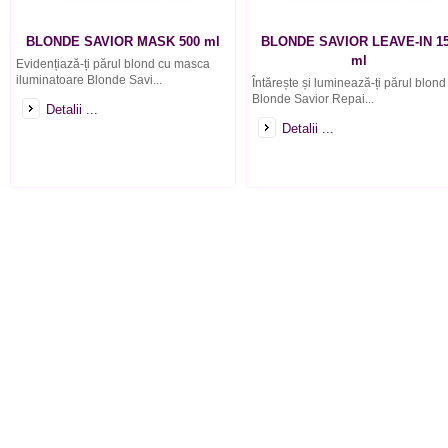
BLONDE SAVIOR MASK 500 ml
BLONDE SAVIOR LEAVE-IN 1
ml
Evidențiază-ți părul blond cu masca
iluminatoare Blonde Savi...
Întărește și luminează-ți părul blond
Blonde Savior Repai...
Detalii ...
Detalii ...