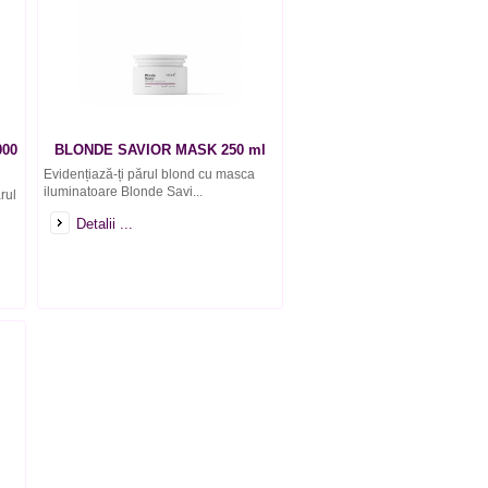
00
BLONDE SAVIOR MASK 250 ml
Evidențiază-ți părul blond cu masca
iluminatoare Blonde Savi...
rul
Detalii ...