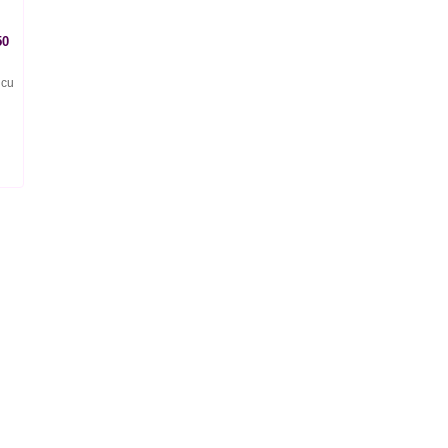
50
 cu