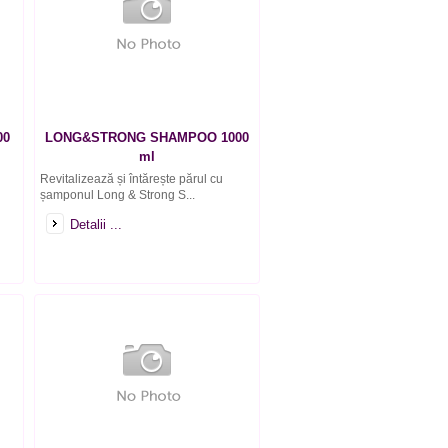
00
LONG&STRONG SHAMPOO 1000
ml
Revitalizează și întărește părul cu
șamponul Long & Strong S...
Detalii ...