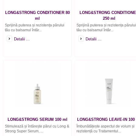
LONG&STRONG CONDITIONER 80
LONG&STRONG CONDITION
ml
250 ml
Sprijină puterea și rezistența părului
Sprijină puterea și rezistența părului
tău cu balsamul întăr...
tău cu balsamul întăr...
Detalii ...
Detalii ...
LONG&STRONG SERUM 100 ml
LONG&STRONG LEAVE-IN 100
Stimulează și întărește părul cu Long &
Îmbunătățește aspectul de volum și
Strong Super Serum, ...
rezistență cu Tratamentul...