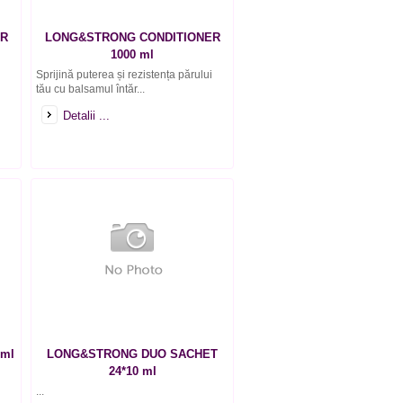
ER
LONG&STRONG CONDITIONER
1000 ml
Sprijină puterea și rezistența părului
tău cu balsamul întăr...
Detalii ...
 ml
LONG&STRONG DUO SACHET
24*10 ml
...