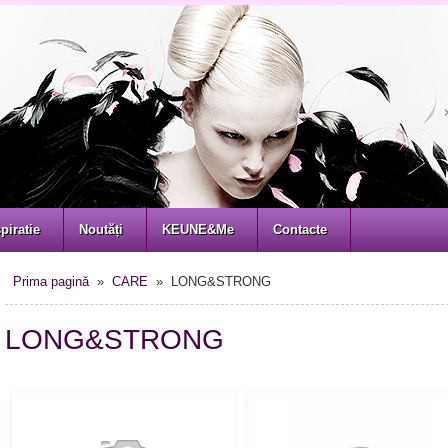
piratie
Noutăți
KEUNE&Me
Contacte
Prima pagină
»
CARE
» LONG&STRONG
LONG&STRONG