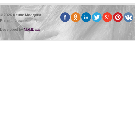
© 2026
Keune Молдова
Все права защищены
Developed by
MoldData