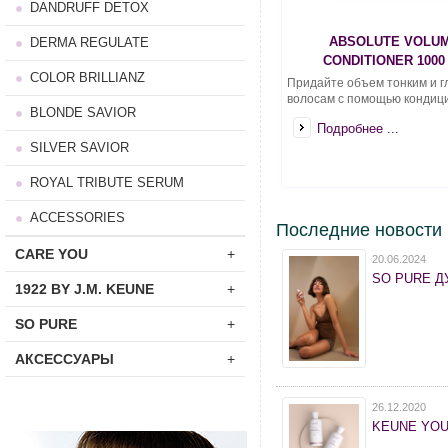
DANDRUFF DETOX
ABSOLUTE VOLU
DERMA REGULATE
CONDITIONER 1000
COLOR BRILLIANZ
Придайте объем тонким и г
волосам с помощью кондици
BLONDE SAVIOR
Подробнее ...
SILVER SAVIOR
ROYAL TRIBUTE SERUM
ACCESSORIES
Последние новости
CARE YOU
+
20.06.2024
SO PURE ДУ
1922 BY J.M. KEUNE
+
SO PURE
+
АКСЕССУАРЫ
+
26.12.2020
KEUNE YOU