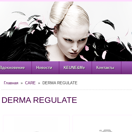
Вдохновение
Новости
KEUNE&Me
Контакты
Главная
»
CARE
» DERMA REGULATE
DERMA REGULATE